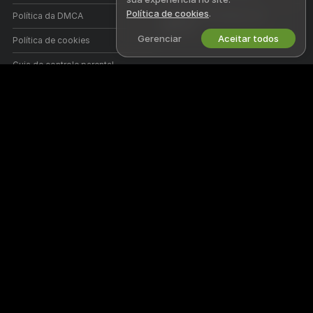
Política de cookies
.
Política da DMCA
Programa de Afiliados de
Webcam
Gerenciar
Aceitar todos
Política de cookies
Guia de controle parental
Ajuda contra a escravidão
AJUDA
&
SUPORTE
Suporte e perguntas frequentes
Suporte sobre cobranças
Bem-vindo ao Javct! Somos uma comunidade on-line gratuita onde
você pode assistir a incríveis modelos amadores que realizam shows
interativos.
O Javct é 100% gratuito e o acesso é instantâneo. Navegue por centenas
de modelos das categorias de mulheres, homens, casais e transexuais
que realizam shows de sexo ao vivo 24 horas por dia, 7 dias por
semana. Além de assistir a shows ao vivo gratuitos, você também tem a
opção de shows particulares, espiar, chamadas de vídeo e enviar
mensagens a modelos.