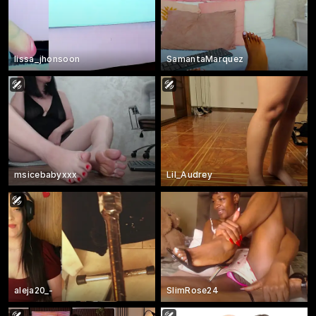
lissa_jhonsoon
SamantaMarquez
msicebabyxxx
Lil_Audrey
aleja20_-
SlimRose24