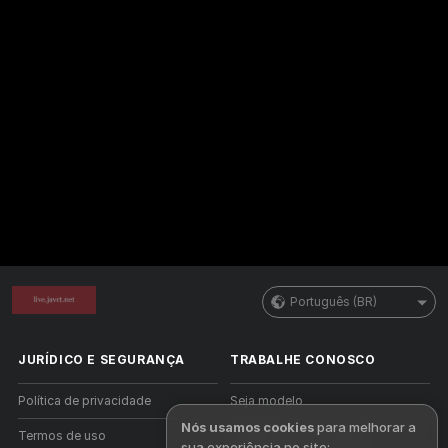
Português (BR)
JURÍDICO E SEGURANÇA
TRABALHE CONOSCO
Política de privacidade
Seja modelo
Nós usamos cookies
para melhorar a
Termos de uso
Cadastro como estúdio
sua experiência no site: