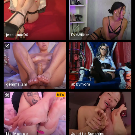
jessikaaa90
EveWilder
gemma_sm
abbymora
Lia-Monroe
Juliette_Sunshine