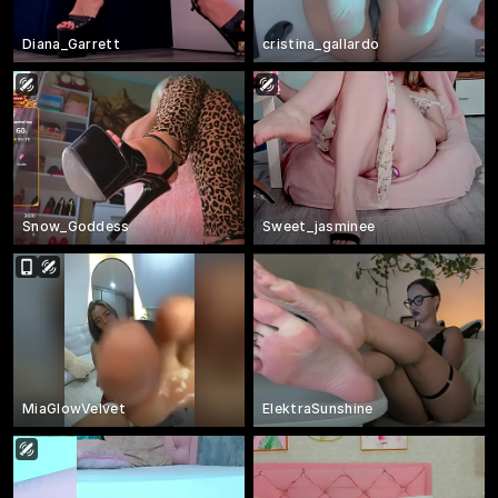
Diana_Garrett
cristina_gallardo
Snow_Goddess
Sweet_jasminee
MiaGlowVelvet
ElektraSunshine