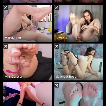
MeryStone
juwenta
Mia_Cartter_
deliciousRose