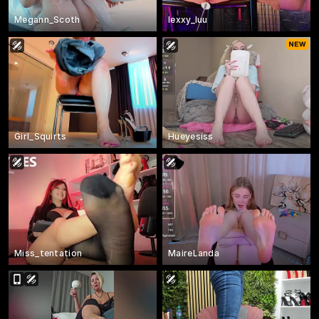
Megann_Scoth
lexxy_luu
Girl_Squirts
Hueyesiss
Miss_tentation
MaireLanda