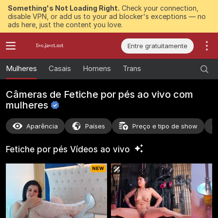
Something's Not Loading Right.
Check your connection,
disable VPN, or add us to your ad blocker's exceptions — no
ads here, just the content you love.
Entre gratuitamente
Mulheres
Casais
Homens
Trans
Câmeras de Fetiche por pés ao vivo com
mulheres
Aparência
Países
Preço e tipo de show
Fetiche por pés Vídeos ao
vivo