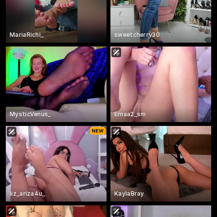
MariaRichi_
sweetcherry30
MysticVenus_
Emaa2_sm
liz_ariza4u_
KaylaBray