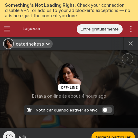
Something's Not Loading Right.
Check your connection,
disable VPN, or add us to your ad blocker's exceptions — no
ads here, just the content you love.
Entre gratuitamente
caterinekess
OFF-LINE
Estava on-line às about 4 hours ago
Notificar quando estiver ao vivo:
4.2k
Gorjeta particular