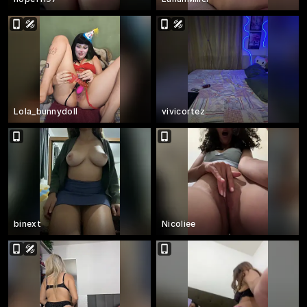
Lola_bunnydoll
vivicortez
binext
Nicoliee