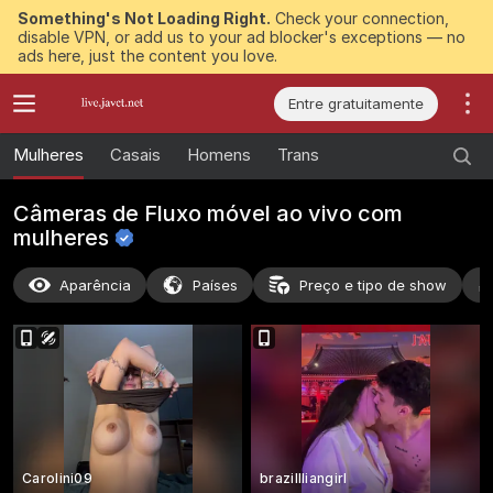
Something's Not Loading Right.
Check your connection,
disable VPN, or add us to your ad blocker's exceptions — no
ads here, just the content you love.
Entre gratuitamente
Mulheres
Casais
Homens
Trans
Câmeras de Fluxo móvel ao vivo com
mulheres
Aparência
Países
Preço e tipo de show
Carolini09
brazillliangirl