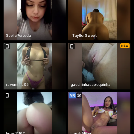
StellaPeituda
_TayllorSweet_
raveninha05
gauchinhasapequinha
hope11197
LunahMiller