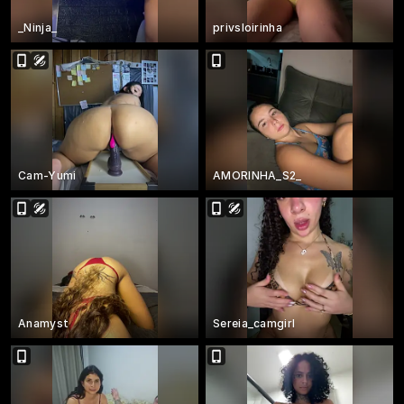
_Ninja_
privsloirinha
Cam-Yumi
AMORINHA_S2_
Anamyst
Sereia_camgirl