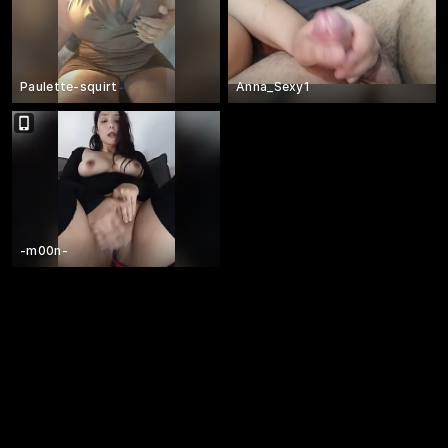
Paulette-squirt
Anna_Sexy1
-m00n-