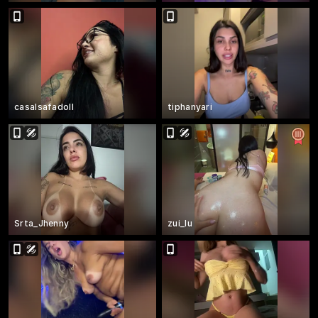
casalsafadoll
tiphanyari
Srta_Jhenny
zui_lu