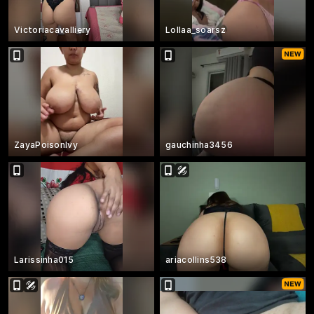
Victoriacavalliery
Lollaa_soarsz
ZayaPoisonIvy
gauchinha3456
Larissinha015
ariacollins538