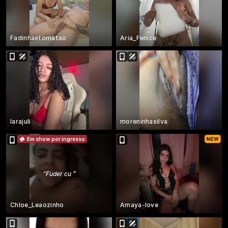
Fadinhaetomatao
Aria_Fenice
larajuli
moreninhasilva
Em show por ingresso
“
Fuder cu
”
Chloe_Leaozinho
Amaya-love